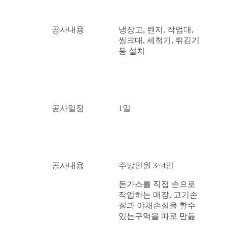
공사내용
냉장고, 렌지, 작업대,
씽크대, 세척기, 튀김기
등 설치
공사일정
1일
공사내용
주방인원 3~4인
돈가스를 직접 손으로
작업하는 매장, 고기손
질과 야채손질을 할수
있는구역을 따로 만듦